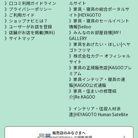
口コミ利用ガイドライン
ルサイト
プライバシーポリシー
家具・寝具の総合ポータルサ
ご利用ガイド
イト|HEYAGOTO
ショップナビとは？
家具・寝具のセールイベント
ユーザーがお店を登録
情報|Seiloo
店舗がお店を掲載(無料)
みんなのお部屋自慢|MY !
サイトマップ
GALLERY
家具をあげたい・ほしい|ヘヤ
ゴトフリマ
株式会社カグー オフィシャル
サイト
家具の正規販売店|KAGOOプレ
ミアム
家具インテリア・寝具の通
販|KAGOO公式通販
家具・住まいの修理紹
介|Re.KAGOO
インテリア・住設人材派
遣|HEYAGOTO Human Satellite
販売店のみなさまへ
SHOPNAVIへの掲載希望