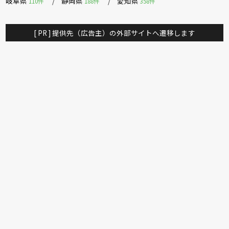
岐阜県
静岡県
愛知県
110件
188件
358件
[ PR ] 提供先（広告主）の外部サイトへ遷移します