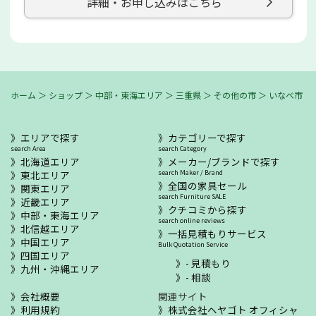
詳細・お申し込みはこちら
ホーム
＞
ショップ
＞
中部・東海エリア
＞
三重県
＞
その他の市
＞
いなべ市
エリアで探す
カテゴリーで探す
search Area
search Category
北海道エリア
メーカー/ブランドで探す
東北エリア
search Maker / Brand
全国の家具セール
関東エリア
search Furniture SALE
近畿エリア
クチコミから探す
中部・東海エリア
search online reviews
北信越エリア
一括見積もりサービス
中国エリア
Bulk Quotation Service
四国エリア
- 見積もり
九州・沖縄エリア
- 相談
会社概要
関連サイト
利用規約
株式会社ヘヤゴト オフィシャ