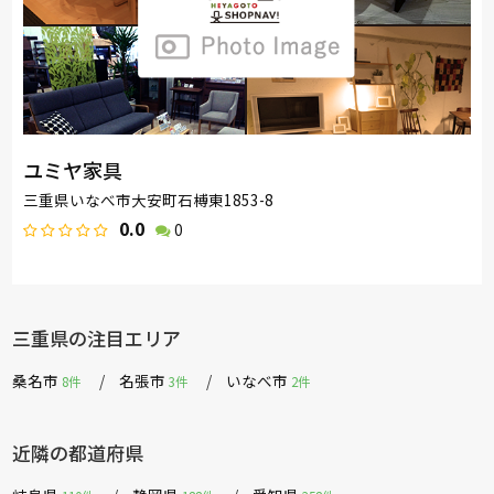
ユミヤ家具
三重県いなべ市大安町石榑東1853-8
0.0
0
三重県の注目エリア
桑名市
名張市
いなべ市
8件
3件
2件
近隣の都道府県