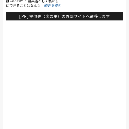
ばいいのか？ 寝具店として私たち
にできることはなんなのか？ 普通
のふとん屋もいいけれど、どうせな
ら自分たちの強みをもっともっと活
[ PR ] 提供先（広告主）の外部サイトへ遷移します
かした仕事がしたい。 世間一般の
考えるふとん屋ではなく、快適な眠
りを提供する「快眠屋」を目指した
い。眠りに悩みを抱えている人たち
の助けになるような存在になりた
い。 快眠屋おのは、どこよりも
「睡眠の質の」「向上と改善」を目
指す実体験型の快眠セレクトショッ
プです。 睡眠改善インストラクタ
ーや睡眠環境・寝具指導士の資格を
持った専門スタッフが熟睡目線で、
枕、ベッド、羽毛布団、敷布団をご
提案させて頂きます。 伊勢の地
で、眠り一筋六十余年。 枕やふと
ん、ベッドなど眠る道具について
は、快眠屋にお任せください。眠り
のお悩みを解決します。