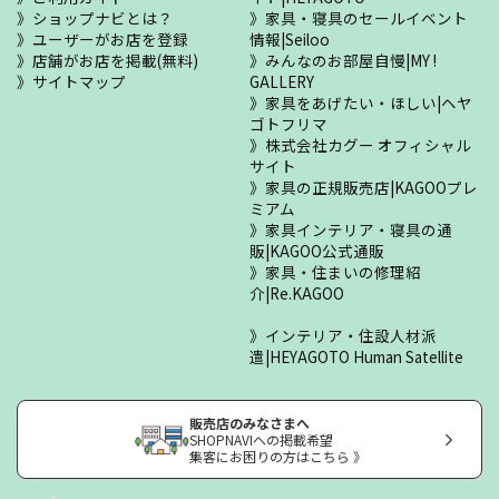
ショップナビとは？
家具・寝具のセールイベント
ユーザーがお店を登録
情報|Seiloo
店舗がお店を掲載(無料)
みんなのお部屋自慢|MY !
サイトマップ
GALLERY
家具をあげたい・ほしい|ヘヤ
ゴトフリマ
株式会社カグー オフィシャル
サイト
家具の正規販売店|KAGOOプレ
ミアム
家具インテリア・寝具の通
販|KAGOO公式通販
家具・住まいの修理紹
介|Re.KAGOO
インテリア・住設人材派
遣|HEYAGOTO Human Satellite
販売店のみなさまへ
SHOPNAVIへの掲載希望
集客にお困りの方はこちら 》