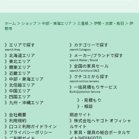
ホーム
＞
ショップ
＞
中部・東海エリア
＞
三重県
＞
伊勢・志摩・鳥羽
＞
伊
勢市
エリアで探す
カテゴリーで探す
search Area
search Category
北海道エリア
メーカー/ブランドで探す
東北エリア
search Maker / Brand
全国の家具セール
関東エリア
search Furniture SALE
近畿エリア
クチコミから探す
中部・東海エリア
search online reviews
北信越エリア
一括見積もりサービス
中国エリア
Bulk Quotation Service
四国エリア
- 見積もり
九州・沖縄エリア
- 相談
会社概要
関連サイト
利用規約
株式会社ヘヤゴト オフィシャ
口コミ利用ガイドライン
ルサイト
プライバシーポリシー
家具・寝具の総合ポータルサ
ご利用ガイド
イト|HEYAGOTO