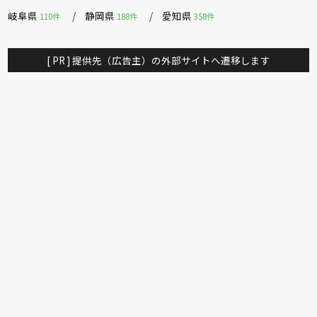
岐阜県
静岡県
愛知県
110件
188件
358件
[ PR ] 提供先（広告主）の外部サイトへ遷移します