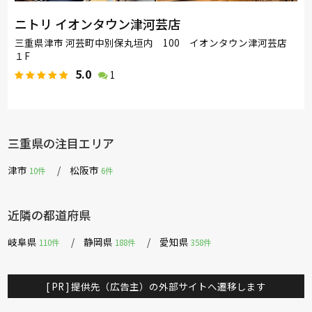
ニトリ イオンタウン津河芸店
三重県津市 河芸町中別保丸垣内 100 イオンタウン津河芸店
１F
5.0
1
三重県の注目エリア
津市
松阪市
10件
6件
近隣の都道府県
岐阜県
静岡県
愛知県
110件
188件
358件
[ PR ] 提供先（広告主）の外部サイトへ遷移します