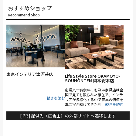
おすすめショップ
Recommend Shop
東京インテリア津河芸店
Life Style Store OKAMOYO-
SOUHONTEN 岡本総本店
創業八十有余年にも及ぶ家具店は全
国で見ても限られた存在で、インテ
リアが多様化する中で家具の価値を
真に捉え続けてきた専門店の証で
す。 推奨する国産、海外ブランド
家具の優れた点は何か、その素材や
[ PR ] 提供先（広告主）の外部サイトへ遷移します
耐久性、使い勝手を踏まえたスタッ
フの知識も奥深く、古くから製造さ
れてきた家具やトレンドの家具をご
提案いたします。