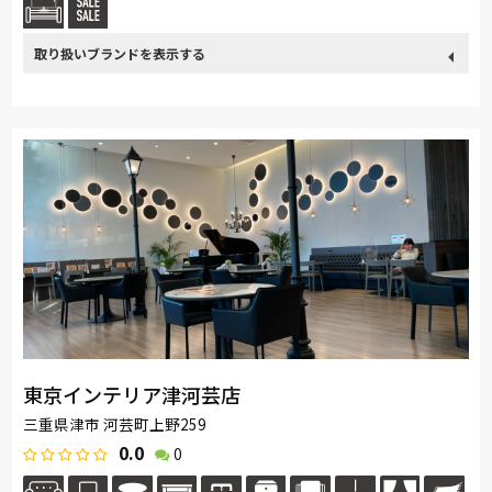
取り扱い
カリモク家具
France Bed
関家具
飛騨の家具
浜本工芸
ブランド
冨士ファニチア
ナガノインテリア
綾野製作所
ドリームベッド
Serta
Stressless
HTLワタリジャパン
MASTERWAL
コイズミ
マルニ木工
ligne-roset
Calligaris
PARAMOUNT BED
高野木工
シラカワ
MARUICHI
杉工場
東京インテリア津河芸店
三重県津市 河芸町上野259
0.0
0