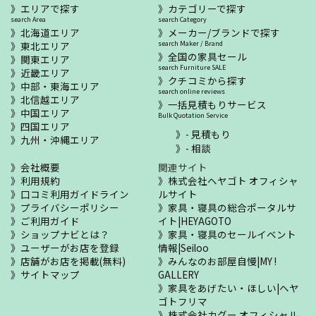
エリアで探す
カテゴリーで探す
search Area
search Category
北海道エリア
メーカー/ブランドで探す
東北エリア
search Maker / Brand
全国の家具セール
関東エリア
search Furniture SALE
近畿エリア
クチコミから探す
中部・東海エリア
search online reviews
北信越エリア
一括見積もりサービス
中国エリア
Bulk Quotation Service
四国エリア
- 見積もり
九州・沖縄エリア
- 相談
会社概要
関連サイト
利用規約
株式会社ヘヤゴト オフィシャ
口コミ利用ガイドライン
ルサイト
プライバシーポリシー
家具・寝具の総合ポータルサ
ご利用ガイド
イト|HEYAGOTO
ショップナビとは？
家具・寝具のセールイベント
ユーザーがお店を登録
情報|Seiloo
店舗がお店を掲載(無料)
みんなのお部屋自慢|MY !
サイトマップ
GALLERY
家具をあげたい・ほしい|ヘヤ
ゴトフリマ
株式会社カグー オフィシャル