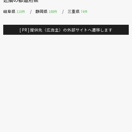
岐阜県
静岡県
三重県
110件
188件
74件
[ PR ] 提供先（広告主）の外部サイトへ遷移します