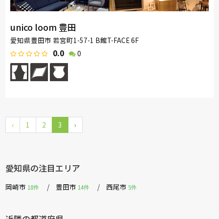
unico loom 豊田
愛知県豊田市 若宮町1-57-1 B館T-FACE 6F
0.0
0
‹
1
2
3
›
愛知県の注目エリア
岡崎市
豊田市
西尾市
18件
14件
5件
近隣の都道府県