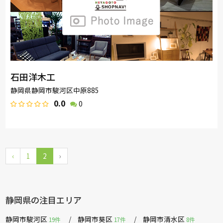
石田洋木工
静岡県静岡市駿河区中原885
0.0
0
‹
1
2
›
静岡県の注目エリア
静岡市駿河区
静岡市葵区
静岡市清水区
19件
17件
8件