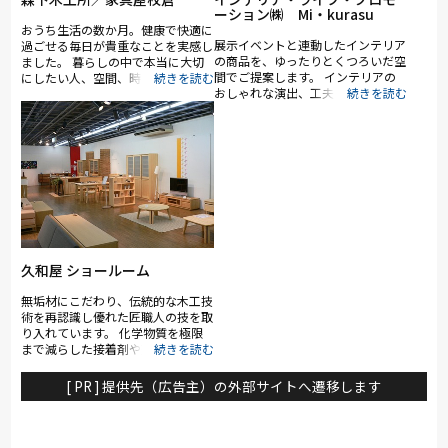
ーション㈱ Mi・kurasu
おうち生活の数か月。健康で快適に
展示イベントと連動したインテリア
過ごせる毎日が貴重なことを実感し
の商品を、ゆったりとくつろいだ空
ました。 暮らしの中で本当に大切
間でご提案します。 インテリアの
にしたい人、空間、時間を意識する
おしゃれな演出、工夫を実際に体験
きっかけになった方も多かったこと
いただける隠れ家の様なサロンを計
でしょう。 会話がはずむ食卓。リ
画中です。
ラックスできる自分だけの椅子。仕
事に集中できるワーキングデスク。
森下木工所の家具は上質な手作り家
具。職人が丁寧に作る家具と気持ち
よく暮らしていほしいと願います。
久和屋 ショールーム
無垢材にこだわり、伝統的な木工技
術を再認識し優れた匠職人の技を取
り入れています。 化学物質を極限
まで減らした接着剤や天然植物性オ
イル塗料を選び、空気を汚さず健康
を害さない家具、永遠に愛される家
[ PR ] 提供先（広告主）の外部サイトへ遷移します
具づくりをつづけています。 ショ
ールームでは天然素材の暖かみで暮
らしの中で末永くお使いいただける
久和屋の家具を常時200点以上展示