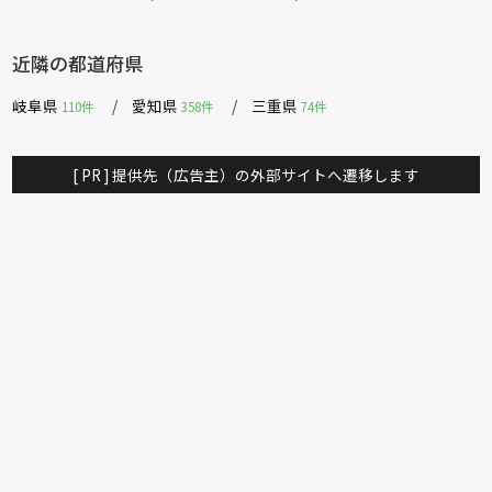
近隣の都道府県
岐阜県
愛知県
三重県
110件
358件
74件
[ PR ] 提供先（広告主）の外部サイトへ遷移します