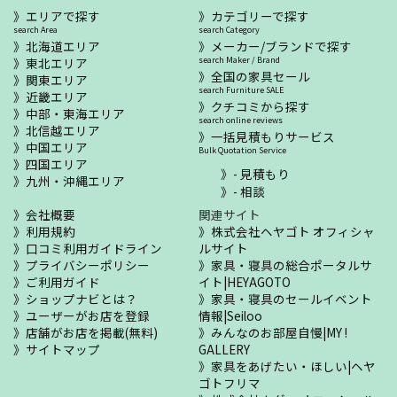
エリアで探す
カテゴリーで探す
search Area
search Category
北海道エリア
メーカー/ブランドで探す
東北エリア
search Maker / Brand
全国の家具セール
関東エリア
search Furniture SALE
近畿エリア
クチコミから探す
中部・東海エリア
search online reviews
北信越エリア
一括見積もりサービス
中国エリア
Bulk Quotation Service
四国エリア
- 見積もり
九州・沖縄エリア
- 相談
会社概要
関連サイト
利用規約
株式会社ヘヤゴト オフィシャ
口コミ利用ガイドライン
ルサイト
プライバシーポリシー
家具・寝具の総合ポータルサ
ご利用ガイド
イト|HEYAGOTO
ショップナビとは？
家具・寝具のセールイベント
ユーザーがお店を登録
情報|Seiloo
店舗がお店を掲載(無料)
みんなのお部屋自慢|MY !
サイトマップ
GALLERY
家具をあげたい・ほしい|ヘヤ
ゴトフリマ