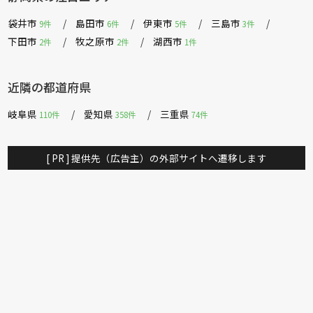
袋井市
島田市
伊東市
三島市
9件
6件
5件
3件
下田市
牧之原市
湖西市
2件
2件
1件
近隣の都道府県
岐阜県
愛知県
三重県
110件
358件
74件
[ PR ] 提供先（広告主）の外部サイトへ遷移します