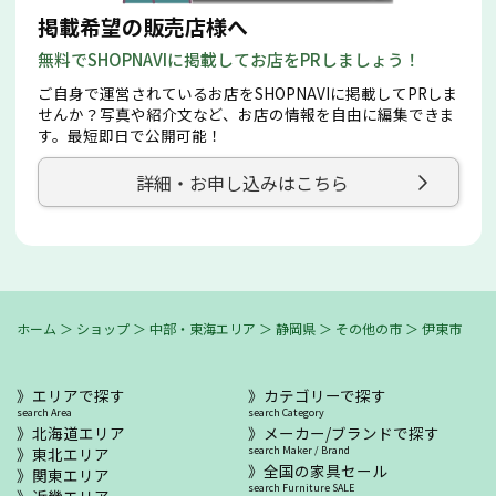
掲載希望の販売店様へ
無料でSHOPNAVIに掲載してお店をPRしましょう！
ご自身で運営されているお店をSHOPNAVIに掲載してPRしま
せんか？写真や紹介文など、お店の情報を自由に編集できま
す。最短即日で公開可能！
詳細・お申し込みはこちら
ホーム
＞
ショップ
＞
中部・東海エリア
＞
静岡県
＞
その他の市
＞
伊東市
エリアで探す
カテゴリーで探す
search Area
search Category
北海道エリア
メーカー/ブランドで探す
東北エリア
search Maker / Brand
全国の家具セール
関東エリア
search Furniture SALE
近畿エリア