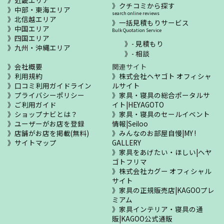
クチコミから探す
中部・東海エリア
search online reviews
北信越エリア
一括見積もりサービス
中国エリア
Bulk Quotation Service
四国エリア
- 見積もり
九州・沖縄エリア
- 相談
会社概要
関連サイト
利用規約
株式会社ヘヤゴト オフィシャ
口コミ利用ガイドライン
ルサイト
プライバシーポリシー
家具・寝具の総合ポータルサ
ご利用ガイド
イト|HEYAGOTO
ショップナビとは？
家具・寝具のセールイベント
ユーザーがお店を登録
情報|Seiloo
店舗がお店を掲載(無料)
みんなのお部屋自慢|MY !
サイトマップ
GALLERY
家具をあげたい・ほしい|ヘヤ
ゴトフリマ
株式会社カグー オフィシャル
サイト
家具の正規販売店|KAGOOプレ
ミアム
家具インテリア・寝具の通
販|KAGOO公式通販