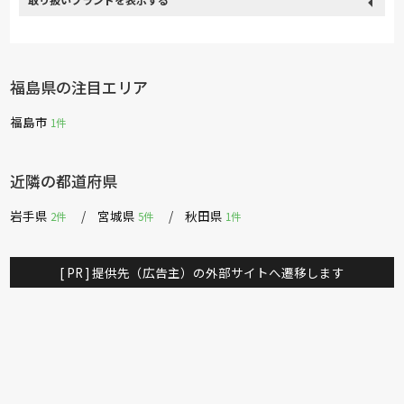
取り扱い
関家具
飛騨の家具
Sealy
SIMMONS
浜本工芸
ブランド
日本ベッド
小島工芸
綾野製作所
TEMPUR
Stressless
福島県の注目エリア
サンゲツ
イバタインテリア
大雪木工
シラカワ
福島市
1件
飛騨産業
日進木工
近隣の都道府県
岩手県
宮城県
秋田県
2件
5件
1件
[ PR ] 提供先（広告主）の外部サイトへ遷移します