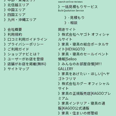
search online reviews
北信越エリア
一括見積もりサービス
中国エリア
Bulk Quotation Service
四国エリア
- 見積もり
九州・沖縄エリア
- 相談
会社概要
関連サイト
利用規約
株式会社ヘヤゴト オフィシャ
口コミ利用ガイドライン
ルサイト
プライバシーポリシー
家具・寝具の総合ポータルサ
ご利用ガイド
イト|HEYAGOTO
ショップナビとは？
家具・寝具のセールイベント
ユーザーがお店を登録
情報|Seiloo
店舗がお店を掲載(無料)
みんなのお部屋自慢|MY !
サイトマップ
GALLERY
家具をあげたい・ほしい|ヘヤ
ゴトフリマ
株式会社カグー オフィシャル
サイト
家具の正規販売店|KAGOOプレ
ミアム
家具インテリア・寝具の通
販|KAGOO公式通販
家具・住まいの修理紹