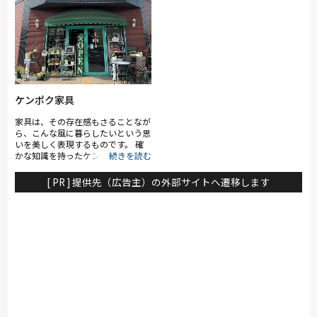
ケンポク家具
家具は、その存在感もさることなが
ら、こんな風に暮らしたいという思
いを美しく表現するものです。 確
かな知識を持ったケンポク家具のス
タッフがご紹介するのは、人の心を
和ませる温かさがある飴色のアンテ
[ PR ] 提供先（広告主）の外部サイトへ遷移します
ィーク家具。代々受け継がれなが
ら、さらに深みを増していく和家
具。さらには、全国各地に足繁く通
って探し出した民芸家具まで、色も
形もさまざまです。 個性あふれる
家具の共通点は、素材のよさと手仕
事の素晴らしさ。天然無垢材の家具
から漂う心地よさ、温かさは、部屋
だけでなくそこに暮らす人の気持ち
にまで安らぎを与えることでしょ
う。 創業以来、誠心誠意のサービ
スと安心と納得の価格、きめ細やか